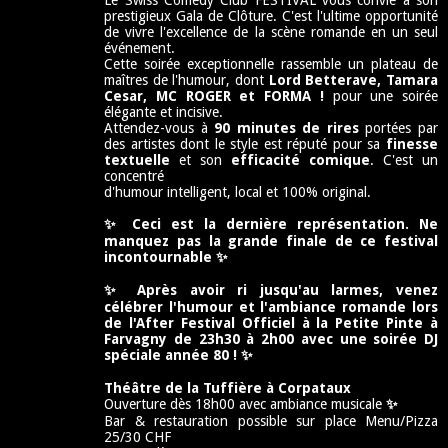
prestigieux Gala de Clôture. C'est l'ultime opportunité
de vivre l'excellence de la scène romande en un seul
événement.
Cette soirée exceptionnelle rassemble un plateau de
maîtres de l'humour, dont
Lord Betterave, Tamara
Cesar, MC ROGER et FORMA !
pour une soirée
élégante et incisive.
Attendez-vous à
90 minutes de rires
portées par
des artistes dont le style est réputé pour sa
finesse
textuelle
et son
efficacité comique
. C'est un
concentré
d'humour intelligent, local et 100% original.
✨
Ceci est la dernière représentation.
Ne
manquez pas la grande finale de ce festival
incontournable
✨
✨ Après avoir ri jusqu'au larmes, venez
célébrer l'humour et l'ambiance romande lors
de l'After Festival Officiel à la Petite Pinte à
Farvagny de 23h30 à 2h00 avec une soirée DJ
spéciale année 80 ! ✨
Théâtre de la Tuffière à Corpataux
Ouverture dès 18h00 avec ambiance musicale
✨
Bar & restauration possible sur place Menu/Pizza
25/30 CHF