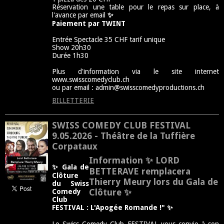
Réservation une table pour le repas sur place, à
l'avance par email
✨
Paiement par TWINT
Entrée Spectacle 35 CHF tarif unique
Show 20h30
Durée 1h30
Plus d'information via le site internet
www.swisscomedyclub.ch
ou par email : admin@swisscomedyproductions.ch
BILLETTERIE
SWISS COMEDY CLUB FESTIVAL
9.05.2026 - Théâtre de la Tuffière
Corpataux
Information
✨ LORD
✨
Gala de
BETTERAVE remplacera
Clôture
Thierry Meury lors du Gala de
du Swiss
Clôture
✨
Comedy
Club
FESTIVAL : L'Apogée Romande
!" ✨
Le Swiss Comedy Club FESTIVAL vous convie à son