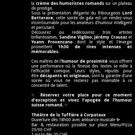
la
crème des humoristes romands
sur un plateau
de prestige.
Sous la présentation élégante du fribourgeois
Lord
Betterave
, cette soirée de gala est un rendez-vous
incontournable pour les amateurs d'humour intelligent
et percutant.
Découvrez ou redécouvrez trois artistes
brillantissimes,
Sandine Viglino
,
Jérémy Crausaz
et
Yoann Provenzano
dont le style et l'énergie
promettent
1h30 de rires intenses et
mémorables.
Ces maîtres de l'
humour de proximité
vous offrent
une performance où la finesse des textes se mêle à
l'efficacité comique. Leurs styles, réputés pour
être
décapants et originaux
, sont la garantie d'une
soirée où vous ne resterez pas insensible à ce
concentré de talent.
✨
Réservez votre place pour ce moment
d'exception et vivez l'apogée de l'humour
suisse romand.
✨
Théâtre de la Tuffière à Corpataux
Ouverture dès 18h00 avec ambiance musicale
✨
Bar & restauration possible sur place Menu/Pizza
25/30 CHF
1 pizza dès 20 CHF