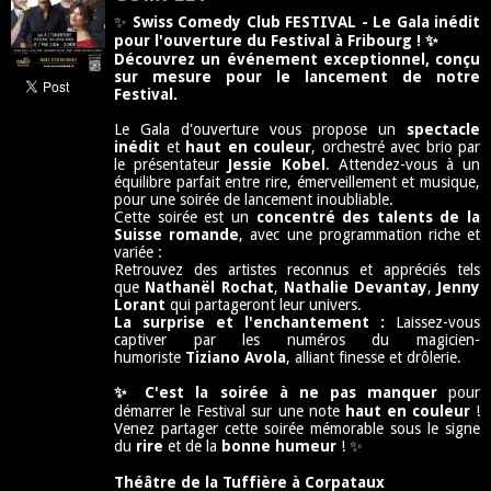
✨
Swiss Comedy Club FESTIVAL -
Le Gala inédit
pour l'ouverture du Festival à Fribourg !
✨
Découvrez un événement exceptionnel, conçu
sur mesure pour le lancement de notre
Festival.
Le Gala d'ouverture vous propose un
spectacle
inédit
et
haut en couleur
, orchestré avec brio par
le présentateur
Jessie Kobel
. Attendez-vous à un
équilibre parfait entre rire, émerveillement et musique,
pour une soirée de lancement inoubliable.
Cette soirée est un
concentré des talents de la
Suisse romande
, avec une programmation riche et
variée :
Retrouvez des artistes reconnus et appréciés tels
que
Nathanël Rochat
,
Nathalie Devantay
,
Jenny
Lorant
qui partageront leur univers.
La surprise et l'enchantement :
Laissez-vous
captiver par les numéros du magicien-
humoriste
Tiziano Avola
, alliant finesse et drôlerie.
✨
C'est la soirée à ne pas manquer
pour
démarrer le Festival sur une note
haut en couleur
!
Venez partager cette soirée mémorable sous le signe
du
rire
et de la
bonne humeur
!
✨
Théâtre de la Tuffière à Corpataux