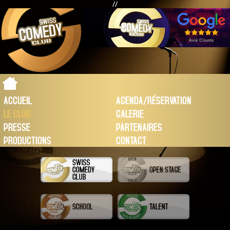
//
ACCUEIL
AGENDA/RÉSERVATION
LE CLUB
GALERIE
PRESSE
PARTENAIRES
PRODUCTIONS
CONTACT