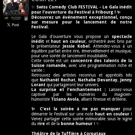
✨
Swiss Comedy Club FESTIVAL -
Le Gala inédit
pour l'ouverture du Festival à Fribourg !
✨
Découvrez un événement exceptionnel, conçu
sur mesure pour le lancement de notre
Festival.
Le Gala d'ouverture vous propose un
spectacle
inédit
et
haut en couleur
, orchestré avec brio par
le présentateur
Jessie Kobel
. Attendez-vous à un
équilibre parfait entre rire, émerveillement et musique,
pour une soirée de lancement inoubliable.
Cette soirée est un
concentré des talents de la
Suisse romande
, avec une programmation riche et
variée :
Retrouvez des artistes reconnus et appréciés tels
que
Nathanël Rochat
,
Nathalie Devantay
,
Jenny
Lorant
qui partageront leur univers.
La surprise et l'enchantement :
Laissez-vous
captiver par les numéros du magicien-
humoriste
Tiziano Avola
, alliant finesse et drôlerie.
✨
C'est la soirée à ne pas manquer
pour
démarrer le Festival sur une note
haut en couleur
!
Venez partager cette soirée mémorable sous le signe
du
rire
et de la
bonne humeur
!
✨
Théâtre de la Tuffière à Corpataux