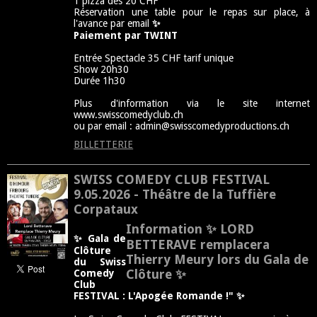
1 pizza dès 20 CHF
Réservation une table pour le repas sur place, à
l'avance par email
✨
Paiement par TWINT
Entrée Spectacle 35 CHF tarif unique
Show 20h30
Durée 1h30
Plus d'information via le site internet
www.swisscomedyclub.ch
ou par email : admin@swisscomedyproductions.ch
BILLETTERIE
SWISS COMEDY CLUB FESTIVAL
9.05.2026 - Théâtre de la Tuffière
Corpataux
Information
✨ LORD
✨
Gala de
BETTERAVE remplacera
Clôture
Thierry Meury lors du Gala de
du Swiss
Clôture
✨
Comedy
Club
FESTIVAL : L'Apogée Romande
!" ✨