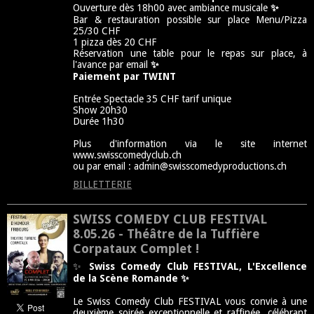
Ouverture dès 18h00 avec ambiance musicale
✨
Bar & restauration possible sur place Menu/Pizza
25/30 CHF
1 pizza dès 20 CHF
Réservation une table pour le repas sur place, à
l'avance par email
✨
Paiement par TWINT
Entrée Spectacle 35 CHF tarif unique
Show 20h30
Durée 1h30
Plus d'information via le site internet
www.swisscomedyclub.ch
ou par email : admin@swisscomedyproductions.ch
BILLETTERIE
SWISS COMEDY CLUB FESTIVAL
8.05.26 - Théâtre de la Tuffière
Corpataux Complet !
✨
Swiss Comedy Club FESTIVAL,
L'Excellence
de la Scène Romande ✨
Le Swiss Comedy Club FESTIVAL vous convie à une
deuxième soirée exceptionnelle et raffinée, célébrant