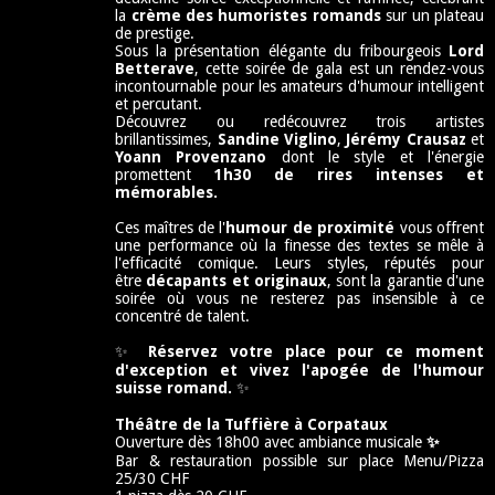
la
crème des humoristes romands
sur un plateau
de prestige.
Sous la présentation élégante du fribourgeois
Lord
Betterave
, cette soirée de gala est un rendez-vous
incontournable pour les amateurs d'humour intelligent
et percutant.
Découvrez ou redécouvrez trois artistes
brillantissimes,
Sandine Viglino
,
Jérémy Crausaz
et
Yoann Provenzano
dont le style et l'énergie
promettent
1h30 de rires intenses et
mémorables.
Ces maîtres de l'
humour de proximité
vous offrent
une performance où la finesse des textes se mêle à
l'efficacité comique. Leurs styles, réputés pour
être
décapants et originaux
, sont la garantie d'une
soirée où vous ne resterez pas insensible à ce
concentré de talent.
✨
Réservez votre place pour ce moment
d'exception et vivez l'apogée de l'humour
suisse romand.
✨
Théâtre de la Tuffière à Corpataux
Ouverture dès 18h00 avec ambiance musicale
✨
Bar & restauration possible sur place Menu/Pizza
25/30 CHF