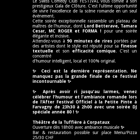
Le Swiss Comedy Club FESTIVAL vous convie à son
prestigieux Gala de Clôture. C'est l'ultime opportunité
de vivre l'excellence de la scène romande en un seul
événement.
Cette soirée exceptionnelle rassemble un plateau de
maîtres de l'humour, dont
Lord Betterave, Tamara
Cesar, MC ROGER et FORMA !
pour une soirée
élégante et incisive.
Attendez-vous à
90 minutes de rires
portées par
des artistes dont le style est réputé pour sa
finesse
textuelle
et son
efficacité comique
. C'est un
concentré
d'humour intelligent, local et 100% original.
✨
Ceci est la dernière représentation.
Ne
manquez pas la grande finale de ce festival
incontournable
✨
✨ Après avoir ri jusqu'au larmes, venez
célébrer l'humour et l'ambiance romande lors
de l'After Festival Officiel à la Petite Pinte à
Farvagny de 23h30 à 2h00 avec une soirée DJ
spéciale année 80 ! ✨
Théâtre de la Tuffière à Corpataux
Ouverture dès 18h00 avec ambiance musicale
✨
Bar & restauration possible sur place Menu/Pizza
25/30 CHF